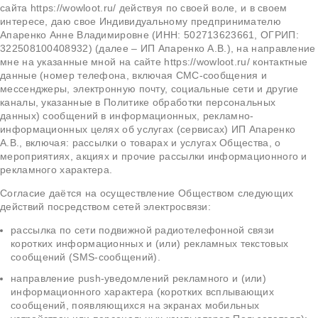
сайта https://wowloot.ru/ действуя по своей воле, и в своем
интересе, даю свое Индивидуальному предпринимателю
Апаренко Анне Владимировне (ИНН: 502713623661, ОГРИП:
322508100408932) (далее – ИП Апаренко А.В.), на направление
мне на указанные мной на сайте https://wowloot.ru/ контактные
данные (номер телефона, включая СМС-сообщения и
мессенджеры, электронную почту, социальные сети и другие
каналы, указанные в Политике обработки персональных
данных) сообщений в информационных, рекламно-
информационных целях об услугах (сервисах) ИП Апаренко
А.В., включая: рассылки о товарах и услугах Общества, о
мероприятиях, акциях и прочие рассылки информационного и
рекламного характера.
Согласие даётся на осуществление Обществом следующих
действий посредством сетей электросвязи:
рассылка по сети подвижной радиотелефонной связи
коротких информационных и (или) рекламных текстовых
сообщений (SMS-сообщений).
направление push-уведомлений рекламного и (или)
информационного характера (коротких всплывающих
сообщений, появляющихся на экранах мобильных