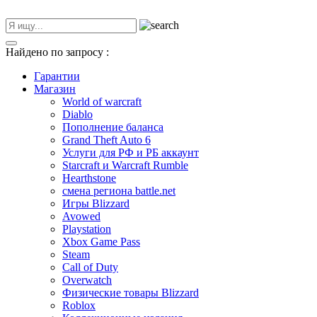
Найдено по запросу
:
Гарантии
Магазин
World of warcraft
Diablo
Пополнение баланса
Grand Theft Auto 6
Услуги для РФ и РБ аккаунт
Starcraft и Warcraft Rumble
Hearthstone
смена региона battle.net
Игры Blizzard
Avowed
Playstation
Xbox Game Pass
Steam
Call of Duty
Overwatch
Физические товары Blizzard
Roblox