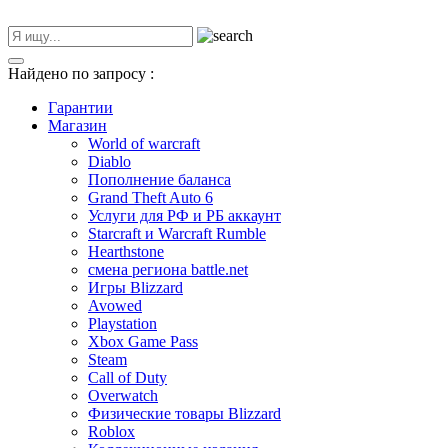
Найдено по запросу
:
Гарантии
Магазин
World of warcraft
Diablo
Пополнение баланса
Grand Theft Auto 6
Услуги для РФ и РБ аккаунт
Starcraft и Warcraft Rumble
Hearthstone
смена региона battle.net
Игры Blizzard
Avowed
Playstation
Xbox Game Pass
Steam
Call of Duty
Overwatch
Физические товары Blizzard
Roblox