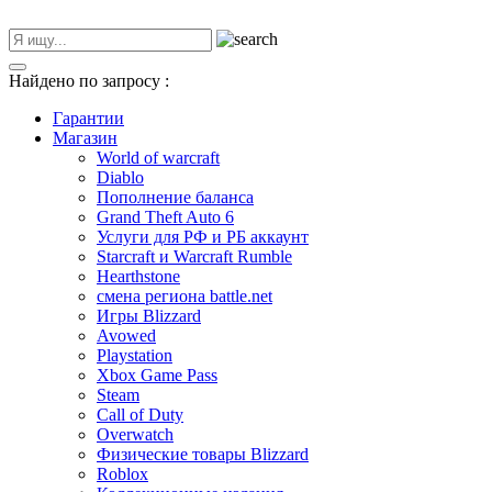
Найдено по запросу
:
Гарантии
Магазин
World of warcraft
Diablo
Пополнение баланса
Grand Theft Auto 6
Услуги для РФ и РБ аккаунт
Starcraft и Warcraft Rumble
Hearthstone
смена региона battle.net
Игры Blizzard
Avowed
Playstation
Xbox Game Pass
Steam
Call of Duty
Overwatch
Физические товары Blizzard
Roblox