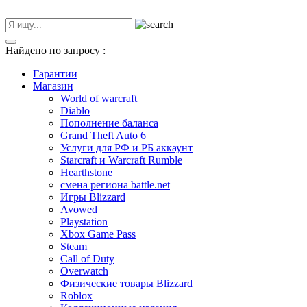
Найдено по запросу
:
Гарантии
Магазин
World of warcraft
Diablo
Пополнение баланса
Grand Theft Auto 6
Услуги для РФ и РБ аккаунт
Starcraft и Warcraft Rumble
Hearthstone
смена региона battle.net
Игры Blizzard
Avowed
Playstation
Xbox Game Pass
Steam
Call of Duty
Overwatch
Физические товары Blizzard
Roblox