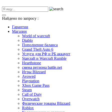
Найдено по запросу
:
Гарантии
Магазин
World of warcraft
Diablo
Пополнение баланса
Grand Theft Auto 6
Услуги для РФ и РБ аккаунт
Starcraft и Warcraft Rumble
Hearthstone
смена региона battle.net
Игры Blizzard
Avowed
Playstation
Xbox Game Pass
Steam
Call of Duty
Overwatch
Физические товары Blizzard
Roblox