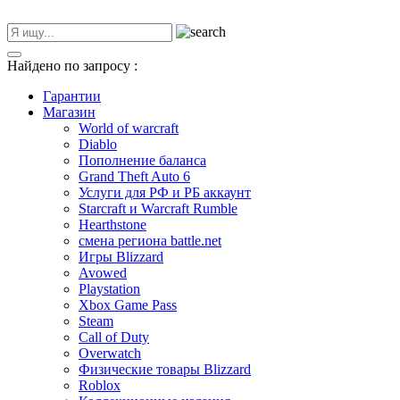
Найдено по запросу
:
Гарантии
Магазин
World of warcraft
Diablo
Пополнение баланса
Grand Theft Auto 6
Услуги для РФ и РБ аккаунт
Starcraft и Warcraft Rumble
Hearthstone
смена региона battle.net
Игры Blizzard
Avowed
Playstation
Xbox Game Pass
Steam
Call of Duty
Overwatch
Физические товары Blizzard
Roblox