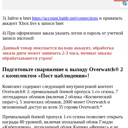
3) Зайти в bnet
https://account.battle.net/connections
и привязать
аккаунт Xbox live к записи bnet
4) При оформлении заказа указать логин и пароль от учетной
записи microsoft
Данный товар покупается на ваш аккаунт, обработка
заказа днем может занимать 2-3 часа, ночные заказы
обрабатываются утром!
Подготовьте снаряжение к выходу Overwatch® 2
с комплектом «Пост наблюдения»!
Комплект содержит следующий внутриигровой контент
Overwatch® 2: премиальный боевой пропуск 1-го сезона, 7
легендарных обликов (включая 2 облика «Космический
пират»), 5 эпических обликов, 2000 монет Overwatch и
мгновенный доступ ко всем 35 героям Overwatch.*
Премиальный боевой пропуск 1-го сезона позволяет открыть
награды 80 уровней, включая эпохальный облик Гэндзи
«Кибердемон», легендарный облик Кирико «Феникс» и не