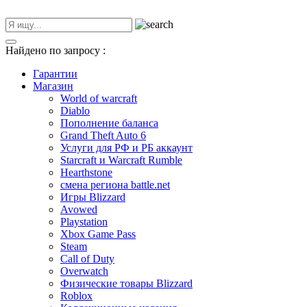
Найдено по запросу
:
Гарантии
Магазин
World of warcraft
Diablo
Пополнение баланса
Grand Theft Auto 6
Услуги для РФ и РБ аккаунт
Starcraft и Warcraft Rumble
Hearthstone
смена региона battle.net
Игры Blizzard
Avowed
Playstation
Xbox Game Pass
Steam
Call of Duty
Overwatch
Физические товары Blizzard
Roblox