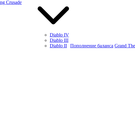
ing Crusade
Diablo IV
Diablo III
Diablo II
Пополнение баланса
Grand The