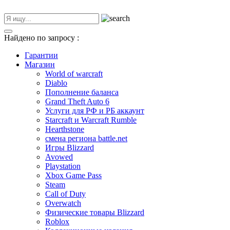
Найдено по запросу
:
Гарантии
Магазин
World of warcraft
Diablo
Пополнение баланса
Grand Theft Auto 6
Услуги для РФ и РБ аккаунт
Starcraft и Warcraft Rumble
Hearthstone
смена региона battle.net
Игры Blizzard
Avowed
Playstation
Xbox Game Pass
Steam
Call of Duty
Overwatch
Физические товары Blizzard
Roblox