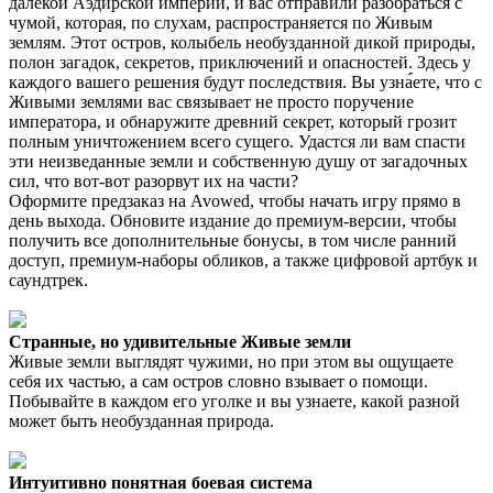
далекой Аэдирской империи, и вас отправили разобраться с
чумой, которая, по слухам, распространяется по Живым
землям. Этот остров, колыбель необузданной дикой природы,
полон загадок, секретов, приключений и опасностей. Здесь у
каждого вашего решения будут последствия. Вы узна́́́ете, что с
Живыми землями вас связывает не просто поручение
императора, и обнаружите древний секрет, который грозит
полным уничтожением всего сущего. Удастся ли вам спасти
эти неизведанные земли и собственную душу от загадочных
сил, что вот-вот разорвут их на части?
Оформите предзаказ на Avowed, чтобы начать игру прямо в
день выхода. Обновите издание до премиум-версии, чтобы
получить все дополнительные бонусы, в том числе ранний
доступ, премиум-наборы обликов, а также цифровой артбук и
саундтрек.
Странные, но удивительные Живые земли
Живые земли выглядят чужими, но при этом вы ощущаете
себя их частью, а сам остров словно взывает о помощи.
Побывайте в каждом его уголке и вы узнаете, какой разной
может быть необузданная природа.
Интуитивно понятная боевая система