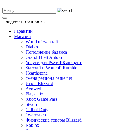
Найдено по запросу
:
Гарантии
Магазин
World of warcraft
Diablo
Пополнение баланса
Grand Theft Auto 6
Услуги для РФ и РБ аккаунт
Starcraft и Warcraft Rumble
Hearthstone
смена региона battle.net
Игры Blizzard
Avowed
Playstation
Xbox Game Pass
Steam
Call of Duty
Overwatch
Физические товары Blizzard
Roblox